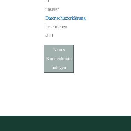
in
unserer
Datenschutzerklärung
beschrieben
sind.
Neues
Kundenkonto
anlegen